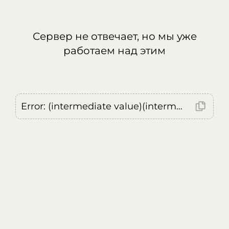
Сервер не отвечает, но мы уже
работаем над этим
Error: (intermediate value)(intermediate value)(intermediate value).replaceAll is not a function