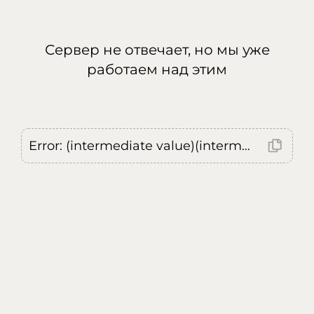
Сервер не отвечает, но мы уже
работаем над этим
Error: (intermediate value)(intermediate value)(intermediate value).replaceAll is not a function