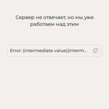
Сервер не отвечает, но мы уже
работаем над этим
Error: (intermediate value)(intermediate value)(intermediate value).replaceAll is not a function