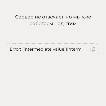
Сервер не отвечает, но мы уже
работаем над этим
Error: (intermediate value)(intermediate value)(intermediate value).replaceAll is not a function