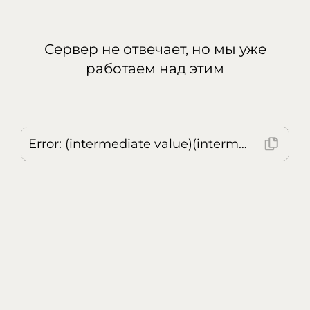
Сервер не отвечает, но мы уже
работаем над этим
Error: (intermediate value)(intermediate value)(intermediate value).replaceAll is not a function